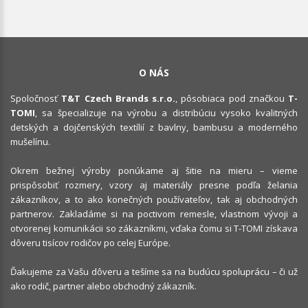
O NÁS
Spoločnosť
T&T Czech Brands s.r.o.
, pôsobiaca pod značkou
T-
TOMI
, sa špecializuje na výrobu a distribúciu vysoko kvalitných
detských a dojčenských textílií z bavlny, bambusu a moderného
mušelínu.
Okrem bežnej výroby ponúkame aj šitie na mieru – vieme
prispôsobiť rozmery, vzory aj materiály presne podľa želania
zákazníkov, a to ako konečných používateľov, tak aj obchodných
partnerov. Zakladáme si na poctivom remesle, vlastnom vývoji a
otvorenej komunikácii so zákazníkmi, vďaka čomu si T-TOMI získava
dôveru tisícov rodičov po celej Európe.
Ďakujeme za Vašu dôveru a tešíme sa na budúcu spoluprácu – či už
ako rodič, partner alebo obchodný zákazník.