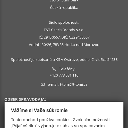
Česká republika
Sídlo spoločnosti:
T&T Czech Brands s.r.o.
IČ: 29450667, DIČ: CZ29450667
Vodní 130/26, 783 35 Horka nad Moravou
Spoločnosť je zapísaná u KS v Ostrave, oddiel C, vložka 54238
Telefóny:
+420 778 081 116
e-mail:
t-tomi@t-tomi.cz
ODBER SPRAVODAJA:
Vážíme si Vaše súkromie
Tento obchod používa cookies. Zvolením možnosti
„Prijať všetko“ vyjadrujete súhlas so spracovaním
OK