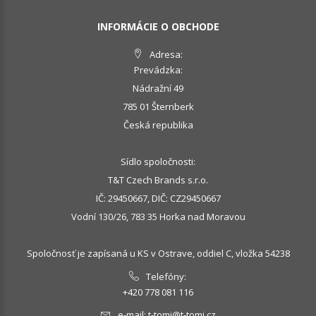
INFORMÁCIE O OBCHODE
Adresa:
Prevádzka:
Nádražní 49
785 01 Šternberk
Česká republika
Sídlo spoločnosti:
T&T Czech Brands s.r.o.
IČ: 29450667, DIČ: CZ29450667
Vodní 130/26, 783 35 Horka nad Moravou
Spoločnosť je zapísaná u KS v Ostrave, oddiel C, vložka 54238
Telefóny:
+420 778 081 116
e-mail:
t-tomi@t-tomi.cz