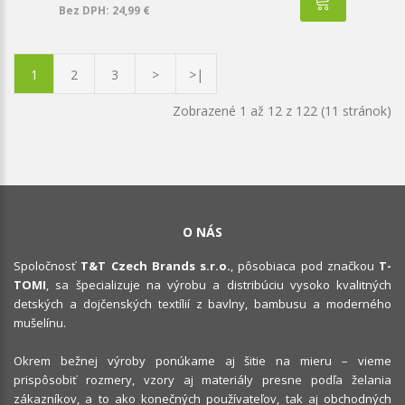
Bez DPH: 24,99 €
1
2
3
>
>|
Zobrazené 1 až 12 z 122 (11 stránok)
O NÁS
Spoločnosť
T&T Czech Brands s.r.o.
, pôsobiaca pod značkou
T-
TOMI
, sa špecializuje na výrobu a distribúciu vysoko kvalitných
detských a dojčenských textílií z bavlny, bambusu a moderného
mušelínu.
Okrem bežnej výroby ponúkame aj šitie na mieru – vieme
prispôsobiť rozmery, vzory aj materiály presne podľa želania
zákazníkov, a to ako konečných používateľov, tak aj obchodných