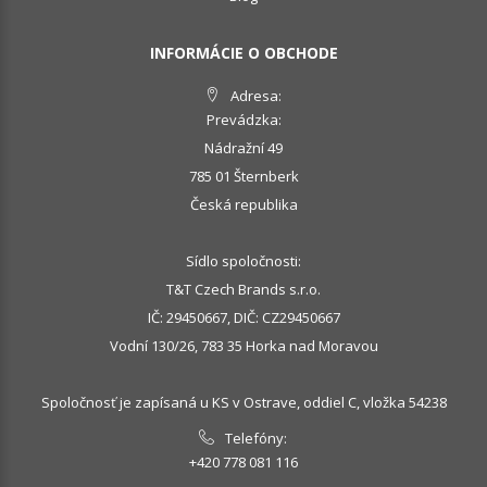
INFORMÁCIE O OBCHODE
Adresa:
Prevádzka:
Nádražní 49
785 01 Šternberk
Česká republika
Sídlo spoločnosti:
T&T Czech Brands s.r.o.
IČ: 29450667, DIČ: CZ29450667
Vodní 130/26, 783 35 Horka nad Moravou
Spoločnosť je zapísaná u KS v Ostrave, oddiel C, vložka 54238
Telefóny:
+420 778 081 116