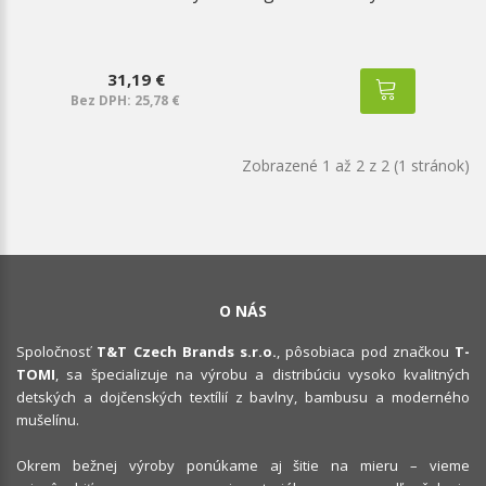
31,19 €
Bez DPH: 25,78 €
Zobrazené 1 až 2 z 2 (1 stránok)
O NÁS
Spoločnosť
T&T Czech Brands s.r.o.
, pôsobiaca pod značkou
T-
TOMI
, sa špecializuje na výrobu a distribúciu vysoko kvalitných
detských a dojčenských textílií z bavlny, bambusu a moderného
mušelínu.
Okrem bežnej výroby ponúkame aj šitie na mieru – vieme