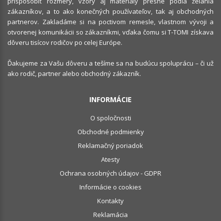
prispôsobiť rozmery, vzory aj materiály presne podľa želania
zákazníkov, a to ako konečných používateľov, tak aj obchodných
partnerov. Zakladáme si na poctivom remesle, vlastnom vývoji a
otvorenej komunikácii so zákazníkmi, vďaka čomu si T-TOMI získava
dôveru tisícov rodičov po celej Európe.
Ďakujeme za Vašu dôveru a tešíme sa na budúcu spoluprácu – či už
ako rodič, partner alebo obchodný zákazník.
INFORMÁCIE
O spoločnosti
Obchodné podmienky
Reklamačný poriadok
Atesty
Ochrana osobných údajov - GDPR
Informácie o cookies
Kontakty
Reklamácia