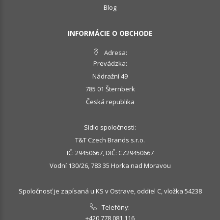
Blog
INFORMÁCIE O OBCHODE
Adresa:
Prevádzka:
Nádražní 49
785 01 Šternberk
Česká republika
Sídlo spoločnosti:
T&T Czech Brands s.r.o.
IČ: 29450667, DIČ: CZ29450667
Vodní 130/26, 783 35 Horka nad Moravou
Spoločnosť je zapísaná u KS v Ostrave, oddiel C, vložka 54238
Telefóny:
+420 778 081 116