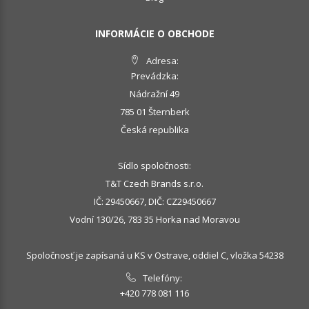
INFORMÁCIE O OBCHODE
Adresa:
Prevádzka:
Nádražní 49
785 01 Šternberk
Česká republika
Sídlo spoločnosti:
T&T Czech Brands s.r.o.
IČ: 29450667, DIČ: CZ29450667
Vodní 130/26, 783 35 Horka nad Moravou
Spoločnosť je zapísaná u KS v Ostrave, oddiel C, vložka 54238
Telefóny:
+420 778 081 116