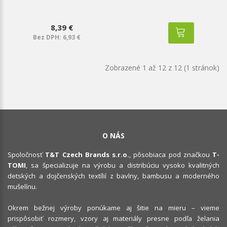
8,39 €
Bez DPH: 6,93 €
Zobrazené 1 až 12 z 12 (1 stránok)
O NÁS
Spoločnosť
T&T Czech Brands s.r.o.
, pôsobiaca pod značkou
T-
TOMI
, sa špecializuje na výrobu a distribúciu vysoko kvalitných
detských a dojčenských textílií z bavlny, bambusu a moderného
mušelínu.
Okrem bežnej výroby ponúkame aj šitie na mieru – vieme
prispôsobiť rozmery, vzory aj materiály presne podľa želania